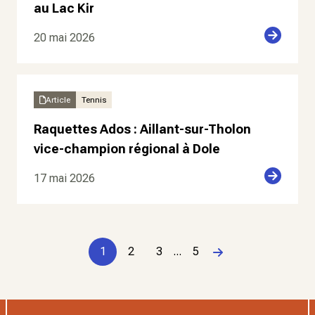
au Lac Kir
20 mai 2026
Article
Tennis
Raquettes Ados : Aillant-sur-Tholon
vice-champion régional à Dole
17 mai 2026
1
2
3
...
5
Page suivante